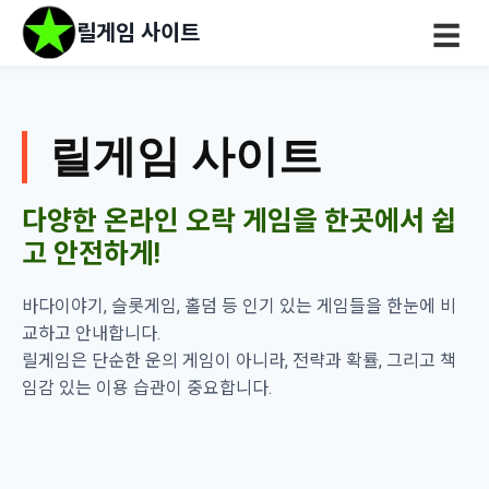
릴게임 사이트
☰
릴게임 사이트
다양한 온라인 오락 게임을 한곳에서 쉽
고 안전하게!
바다이야기, 슬롯게임, 홀덤 등 인기 있는 게임들을 한눈에 비
교하고 안내합니다.
릴게임은 단순한 운의 게임이 아니라, 전략과 확률, 그리고 책
임감 있는 이용 습관이 중요합니다.