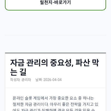
릴천지-바로가기
자금 관리의 중요성, 파산 막
는 길
작성자: 관리자
날짜: 2026-04-04
온라인 슬롯 게임에서 가장 중요한 요소 중 하나는
철저한 자금 관리이다. 아무리 좋은 전략을 가지고 있
어도 자금 관리가 실패하면 결국 모든 것을 잃을 수