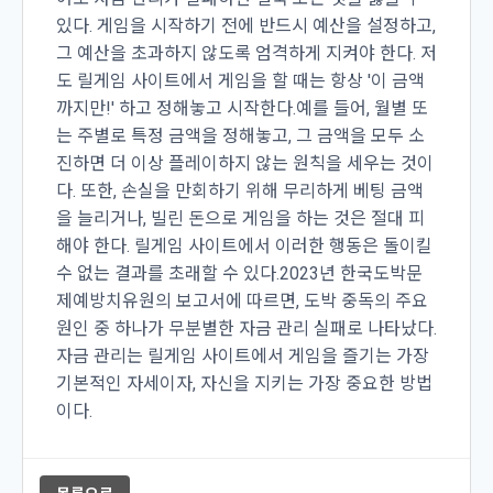
있다. 게임을 시작하기 전에 반드시 예산을 설정하고,
그 예산을 초과하지 않도록 엄격하게 지켜야 한다. 저
도 릴게임 사이트에서 게임을 할 때는 항상 '이 금액
까지만!' 하고 정해놓고 시작한다.예를 들어, 월별 또
는 주별로 특정 금액을 정해놓고, 그 금액을 모두 소
진하면 더 이상 플레이하지 않는 원칙을 세우는 것이
다. 또한, 손실을 만회하기 위해 무리하게 베팅 금액
을 늘리거나, 빌린 돈으로 게임을 하는 것은 절대 피
해야 한다. 릴게임 사이트에서 이러한 행동은 돌이킬
수 없는 결과를 초래할 수 있다.2023년 한국도박문
제예방치유원의 보고서에 따르면, 도박 중독의 주요
원인 중 하나가 무분별한 자금 관리 실패로 나타났다.
자금 관리는 릴게임 사이트에서 게임을 즐기는 가장
기본적인 자세이자, 자신을 지키는 가장 중요한 방법
이다.