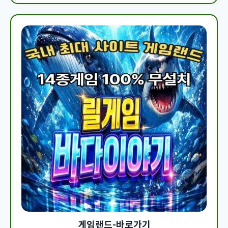
게임랜드-바로가기