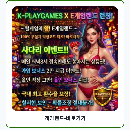
게임랜드-바로가기