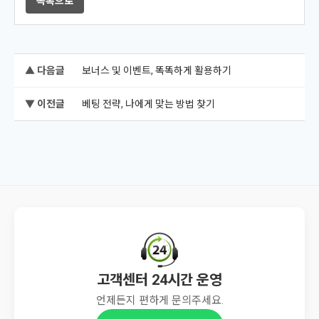
목록으로
▲ 다음글
보너스 및 이벤트, 똑똑하게 활용하기
▼ 이전글
베팅 전략, 나에게 맞는 방법 찾기
고객센터 24시간 운영
언제든지 편하게 문의주세요.