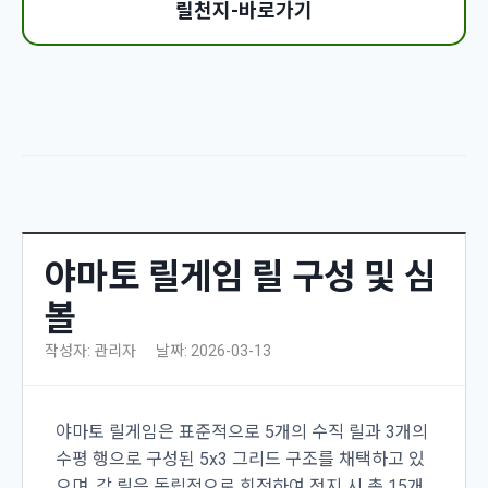
릴천지-바로가기
야마토 릴게임 릴 구성 및 심
볼
작성자: 관리자
날짜: 2026-03-13
야마토 릴게임은 표준적으로 5개의 수직 릴과 3개의
수평 행으로 구성된 5x3 그리드 구조를 채택하고 있
으며, 각 릴은 독립적으로 회전하여 정지 시 총 15개