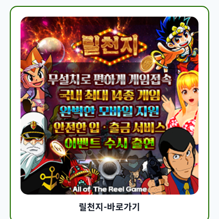
릴천지-바로가기